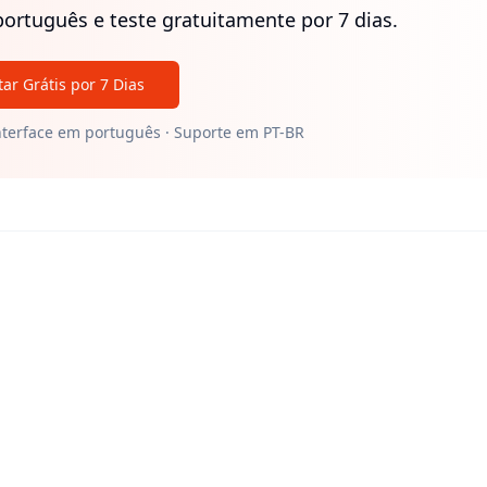
ortuguês e teste gratuitamente por 7 dias.
tar Grátis por 7 Dias
Interface em português · Suporte em PT-BR