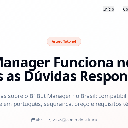
Início
Co
Artigo Tutorial
Manager Funciona no
s as Dúvidas Respon
das sobre o Bf Bot Manager no Brasil: compatibili
e em português, segurança, preço e requisitos té
abril 17, 2026
8 min de leitura