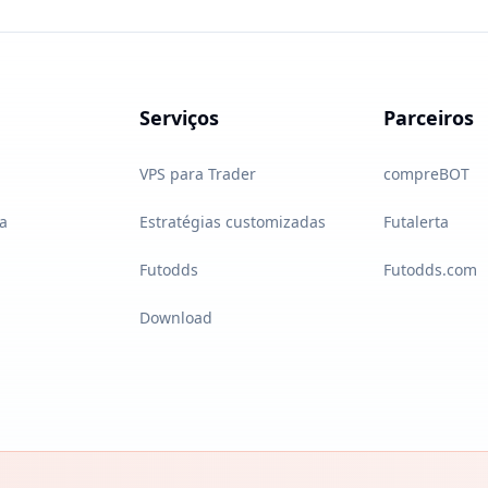
Serviços
Parceiros
VPS para Trader
compreBOT
a
Estratégias customizadas
Futalerta
Futodds
Futodds.com
Download