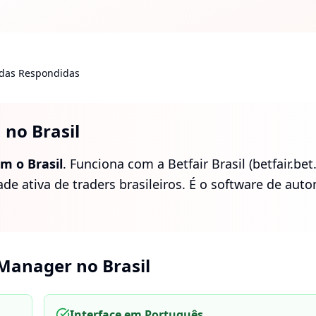
idas Respondidas
 no Brasil
m o Brasil
. Funciona com a Betfair Brasil (betfair.bet
e ativa de traders brasileiros. É o software de aut
Manager no Brasil
Interface em Português