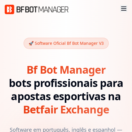
🚀 Software Oficial Bf Bot Manager V3
Bf Bot Manager
bots profissionais para
apostas esportivas na
Betfair Exchange
Software em português, inglês e espanhol —