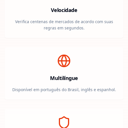
Velocidade
Verifica centenas de mercados de acordo com suas
regras em segundos.
Multilíngue
Disponível em português do Brasil, inglês e espanhol.