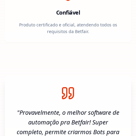
Confiável
Produto certificado e oficial, atendendo todos os
requisitos da Betfair.
"Provavelmente, o melhor software de
automação pra Betfair! Super
completo, permite criarmos Bots para