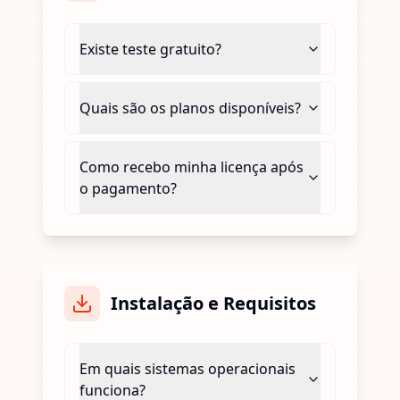
Existe teste gratuito?
Quais são os planos disponíveis?
Como recebo minha licença após
o pagamento?
Instalação e Requisitos
Em quais sistemas operacionais
funciona?