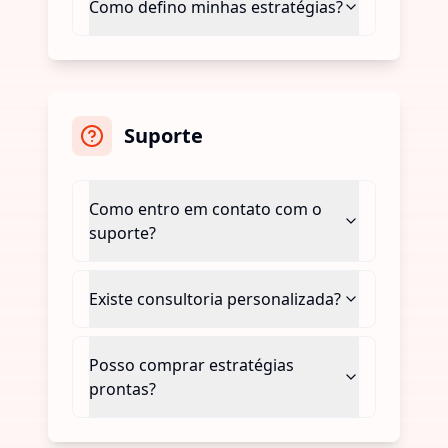
Como defino minhas estratégias?
Suporte
Como entro em contato com o
suporte?
Existe consultoria personalizada?
Posso comprar estratégias
prontas?