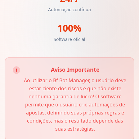
Automação contínua
100%
Software oficial
Aviso Importante
!
Ao utilizar o Bf Bot Manager, o usuário deve
estar ciente dos riscos e que não existe
nenhuma garantia de lucro! O software
permite que o usuário crie automações de
apostas, definindo suas próprias regras e
condições, mas o resultado depende das
suas estratégias.