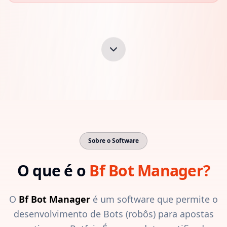
Sobre o Software
O que é o
Bf Bot Manager?
O
Bf Bot Manager
é um software que permite o
desenvolvimento de Bots (robôs) para apostas