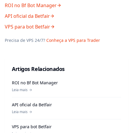
ROI no Bf Bot Manager
API oficial da Betfair
VPS para bot Betfair
Precisa de VPS 24/7?
Conheça a VPS para Trader
Artigos Relacionados
ROI no Bf Bot Manager
Leia mais
API oficial da Betfair
Leia mais
VPS para bot Betfair