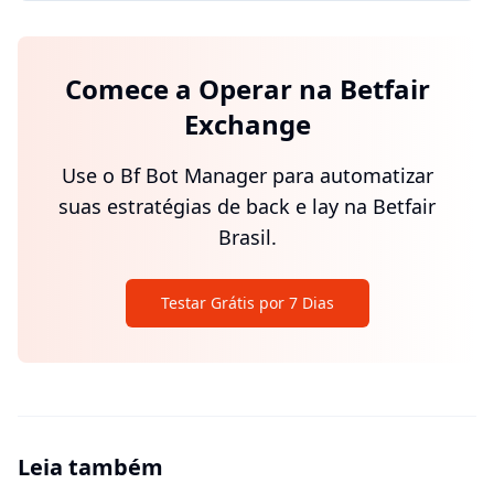
Comece a Operar na Betfair
Exchange
Use o Bf Bot Manager para automatizar
suas estratégias de back e lay na Betfair
Brasil.
Testar Grátis por 7 Dias
Leia também