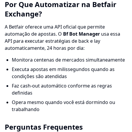
Por Que Automatizar na Betfair
Exchange?
A Betfair oferece uma API oficial que permite
automação de apostas. O
Bf Bot Manager
usa essa
API para executar estratégias de back e lay
automaticamente, 24 horas por dia:
Monitora centenas de mercados simultaneamente
Executa apostas em milissegundos quando as
condições são atendidas
Faz cash-out automático conforme as regras
definidas
Opera mesmo quando você está dormindo ou
trabalhando
Perguntas Frequentes