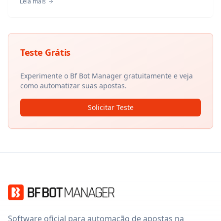
Leia mais
Teste Grátis
Experimente o Bf Bot Manager gratuitamente e veja
como automatizar suas apostas.
Solicitar Teste
Software oficial para automação de apostas na