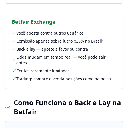
Betfair Exchange
Você aposta contra outros usuários
Comissão apenas sobre lucro (6,5% no Brasil)
Back e lay — aposte a favor ou contra
Odds mudam em tempo real — você pode sair
antes
Contas raramente limitadas
Trading: compre e venda posições como na bolsa
Como Funciona o Back e Lay na
Betfair