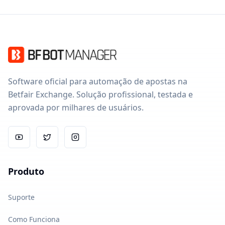
Software oficial para automação de apostas na
Betfair Exchange. Solução profissional, testada e
aprovada por milhares de usuários.
Produto
Suporte
Como Funciona