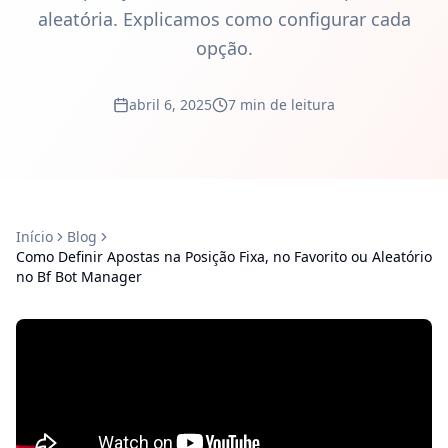
aleatória. Explicamos como configurar cada
opção.
abril 6, 2025
7 min de leitura
Início
Blog
Como Definir Apostas na Posição Fixa, no Favorito ou Aleatório
no Bf Bot Manager