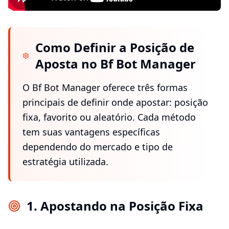
Como Definir a Posição de
Aposta no Bf Bot Manager
O Bf Bot Manager oferece três formas
principais de definir onde apostar: posição
fixa, favorito ou aleatório. Cada método
tem suas vantagens específicas
dependendo do mercado e tipo de
estratégia utilizada.
1. Apostando na Posição Fixa