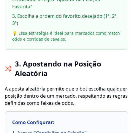
Favorita"
3. Escolha a ordem do favorito desejado (1º, 2º,
3º)
💡 Essa estratégia é ideal para mercados como match
odds e corridas de cavalos.
3. Apostando na Posição
Aleatória
A aposta aleatória permite que o bot escolha qualquer
posição dentro de um mercado, respeitando as regras
definidas como faixas de odds.
Como Configurar: