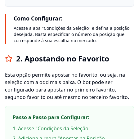
Como Configurar:
Acesse a aba "Condições da Seleção" e defina a posição
desejada. Basta especificar o número da posição que
corresponde à sua escolha no mercado.
2. Apostando no Favorito
Esta opção permite apostar no favorito, ou seja, na
seleção com a odd mais baixa. O bot pode ser
configurado para apostar no primeiro favorito,
segundo favorito ou até mesmo no terceiro favorito.
Passo a Passo para Configurar:
1. Acesse "Condições da Seleção"
2. Adicione a regra "Apostar na Posição